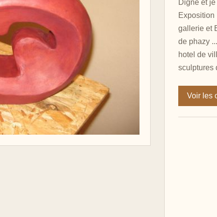
Digne et je
Exposition
gallerie et
de phazy ..
hotel de vi
sculptures 
Voir les